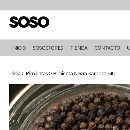
Inicio
Sosostores
Tienda
Contacto
Ultimas
INICIO
SOSOSTORES
TIENDA
CONTACTO
U
unidades
968849922
Inicio
>
Pimientas
> Pimienta Negra Kampot BIO
640271930
info@sosostores.com
Tienda