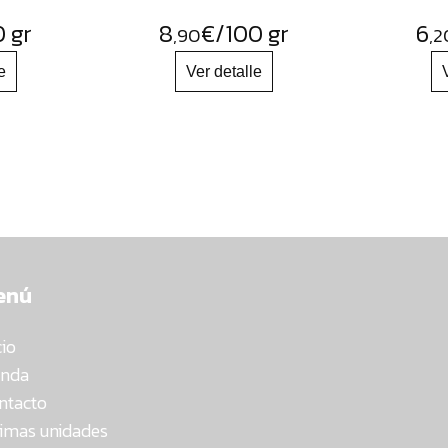
 gr
8
€
/100 gr
6
,90
,2
enú
cio
enda
ntacto
timas unidades