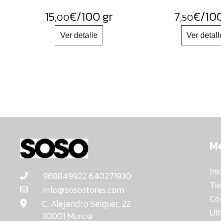
15
€
/100 gr
7
€
/100
,00
,50
M
Ini
968849922 640271930
Ti
info@sosostores.com
Co
C. Alejandro Seiquer, 22
Ul
30001 Murcia