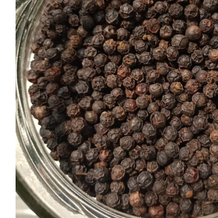
Chocolates
especiales
Especias
Especias
Curry
Pimientas
Dukkah
Tés
Cafés
General