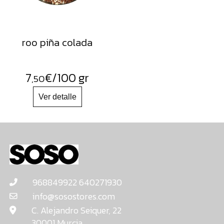
roo piña colada
7
€
/100 gr
,50
968849922 640271930
info@sosostores.com
C. Alejandro Seiquer, 22
30001 Murcia