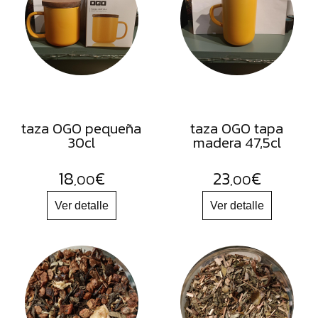
FRUTOS
SECOS
SAL
HIERBAS
HARINAS
ACEITES
taza OGO pequeña
taza OGO tapa
30cl
madera 47,5cl
FLORES
PRODUCTOS
18
€
23
€
,00
,00
ACCESORIOS
ALIMENTOS
DESHIDRATADOS