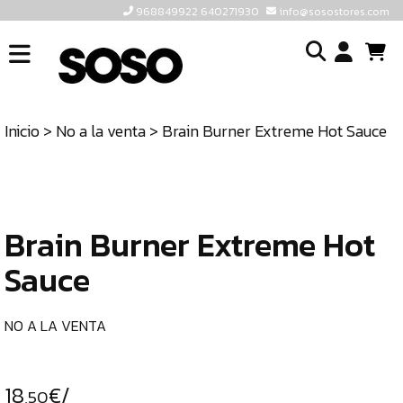
968849922 640271930
info@sosostores.com
INICIO
I
SOSOSTORES
Inicio
>
No a la venta
> Brain Burner Extreme Hot Sauce
TIENDA
o
CONTACTO
cr
un
ULTIMAS
cu
UNIDADES
Brain Burner Extreme Hot
Sauce
968849922
640271930
NO A LA VENTA
INFO@SOSOSTORES.COM
18
€/
,50