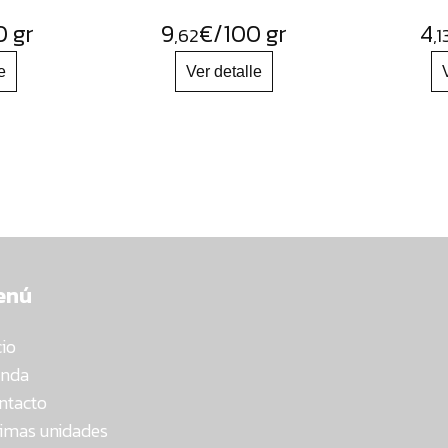
0 gr
9
€
/100 gr
4
,62
,1
enú
cio
enda
ntacto
timas unidades