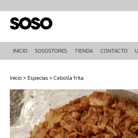
Inicio
Sosostores
Tienda
Contacto
Ultimas
INICIO
SOSOSTORES
TIENDA
CONTACTO
U
unidades
968849922
Inicio
>
Especias
> Cebolla frita
640271930
info@sosostores.com
Tienda