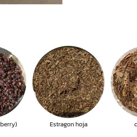
rberry)
Estragon hoja
c