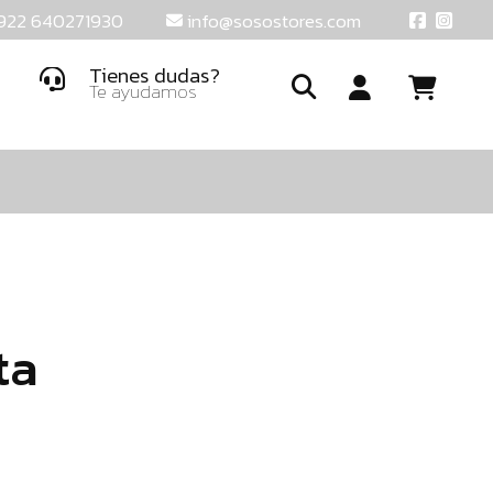
922 640271930
info@sosostores.com
Tienes dudas?
Te ayudamos
Ide
o
crea
una
cuent
ta