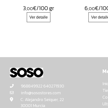
3
€
/100 gr
6
€
/10
,00
,00
M
Ini
968849922 640271930
Ti
info@sosostores.com
Co
C. Alejandro Seiquer, 22
Ul
30001 Murcia