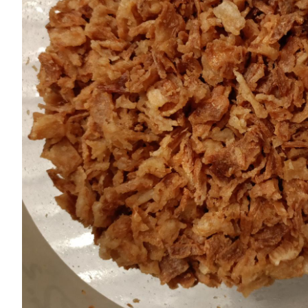
Chocolates
especiales
Especias
Especias
Curry
Pimientas
Dukkah
Tés
Cafés
General