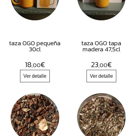
FRUTOS
SECOS
SAL
HIERBAS
HARINAS
taza OGO pequeña
taza OGO tapa
30cl
madera 47,5cl
ACEITES
FLORES
18
€
23
€
,00
,00
PRODUCTOS
ACCESORIOS
ALIMENTOS
DESHIDRATADOS