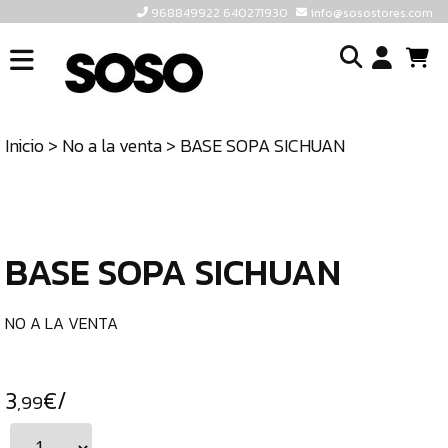
968849922 640271930
info@sosostores.com
INICIO
I
SOSOSTORES
Inicio
>
No a la venta
> BASE SOPA SICHUAN
TIENDA
o
CONTACTO
cr
un
ULTIMAS
cu
UNIDADES
BASE SOPA SICHUAN
968849922
640271930
NO A LA VENTA
INFO@SOSOSTORES.COM
3
€/
,99