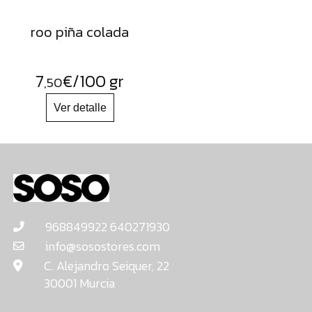
roo piña colada
7
€
/100 gr
,50
968849922 640271930
info@sosostores.com
C. Alejandro Seiquer, 22
30001 Murcia