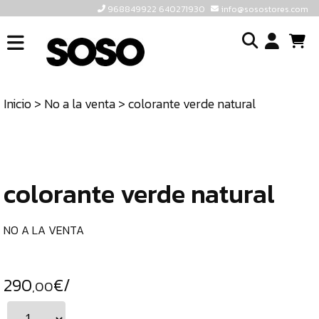
968849922 640271930
info@sosostores.com
INICIO
I
SOSOSTORES
Inicio
>
No a la venta
> colorante verde natural
TIENDA
o
CONTACTO
cr
un
ULTIMAS
cu
UNIDADES
colorante verde natural
968849922
640271930
NO A LA VENTA
INFO@SOSOSTORES.COM
290
€/
,00