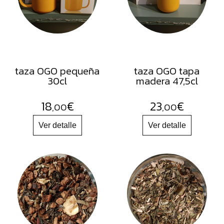
FRUTOS
SECOS
SAL
HIERBAS
HARINAS
taza OGO pequeña
taza OGO tapa
30cl
madera 47,5cl
ACEITES
FLORES
18
€
23
€
,00
,00
PRODUCTOS
ACCESORIOS
ALIMENTOS
DESHIDRATADOS