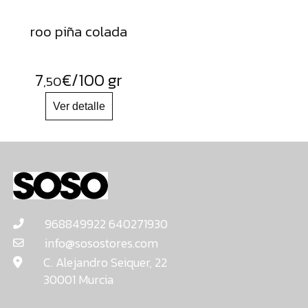
roo piña colada
7
€
/100 gr
,50
968849922 640271930
info@sosostores.com
C. Alejandro Seiquer, 22
30001 Murcia