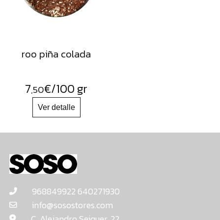
roo piña colada
7
€
/100 gr
,50
968849922 640271930
info@sosostores.com
C. Alejandro Seiquer, 22