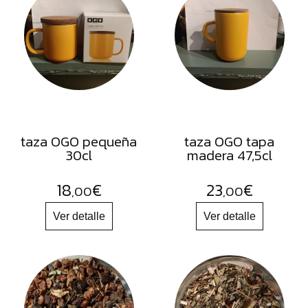
FRUTOS
SECOS
SAL
HIERBAS
HARINAS
ACEITES
taza OGO pequeña
taza OGO tapa
FLORES
30cl
madera 47,5cl
PRODUCTOS
18
€
23
€
ACCESORIOS
,00
,00
ALIMENTOS
DESHIDRATADOS