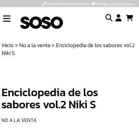
968849922 640271930
info@sosostores.com
INICIO
I
SOSOSTORES
Inicio
>
No a la venta
> Enciclopedia de los sabores vol.2
TIENDA
o
Niki S
CONTACTO
cr
un
ULTIMAS
cu
UNIDADES
Enciclopedia de los
968849922
640271930
sabores vol.2 Niki S
INFO@SOSOSTORES.COM
NO A LA VENTA