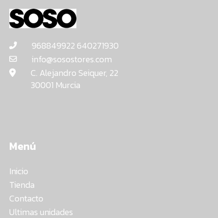
968849922 640271930
info@sosostores.com
C. Alejandro Seiquer, 22
30001 Murcia
Menú
Inicio
Tienda
Contacto
Ultimas unidades