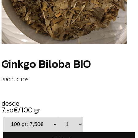
TIENDA
CHOCOLATES
¿
ESPECIALES
o
tu
ESPECIAS
c
TÉS
Ginkgo Biloba BIO
CAFÉS
GENERAL
PRODUCTOS
TOP
VENTAS
desde
INFUSIONES
7
€/100 gr
,50
LEGUMBRES
SEMILLAS