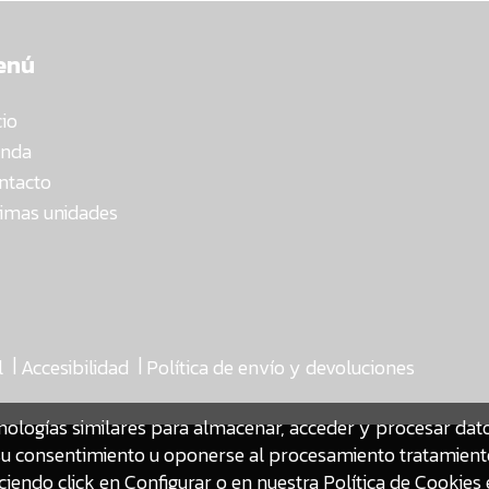
enú
cio
enda
ntacto
timas unidades
|
|
l
Accesibilidad
Política de envío y devoluciones
nologías similares para almacenar, acceder y procesar da
ar su consentimiento u oponerse al procesamiento tratamien
iendo click en Configurar o en nuestra
Política de Cookies 