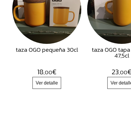
Semillas
Frutos
Secos
Sal
Hierbas
taza OGO pequeña 30cl
taza OGO tapa
Harinas
47,5cl
Aceites
Flores
18
€
23
,00
,00
Productos
Accesorios
Alimentos
deshidratados