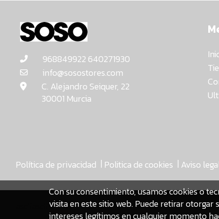
M
Ini
968849922 640271930
Ti
info@sosostores.com
Co
C. Alejandro Seiquer, 22
Ul
30001 Murcia
|
|
Política de privacidad
Politica de cookies
Aviso lega
Con su consentimiento, usamos cookies o tec
visita en este sitio web. Puede retirar otorg
asdfasdf
intereses legítimos en cualquier momento hac