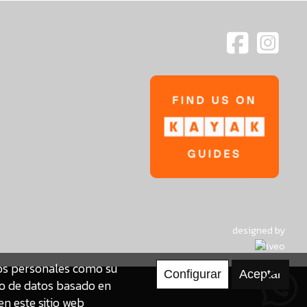
designed by
tos personales como su
to de datos basado en
en este sitio web