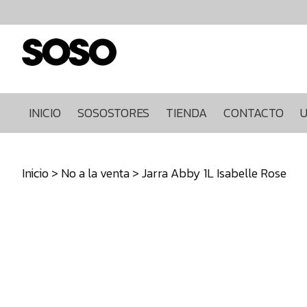
Inicio
Sosostores
Tienda
Contacto
Ultimas
INICIO
SOSOSTORES
TIENDA
CONTACTO
U
unidades
968849922
Inicio
>
No a la venta
> Jarra Abby 1L Isabelle Rose
640271930
info@sosostores.com
Tienda