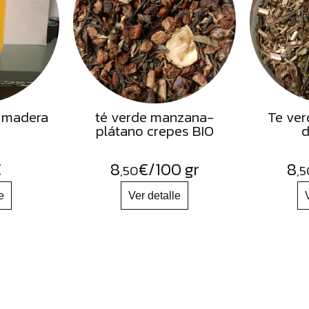
 madera
té verde manzana-
Te ver
plátano crepes BIO
d
€
8
€
/100 gr
8
,50
,5