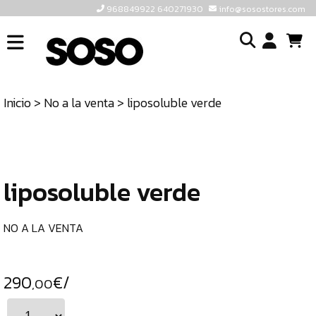
968849922 640271930
info@sosostores.com
INICIO
I
SOSOSTORES
Inicio
>
No a la venta
> liposoluble verde
TIENDA
o
CONTACTO
cr
un
ULTIMAS
cu
UNIDADES
liposoluble verde
968849922
640271930
NO A LA VENTA
INFO@SOSOSTORES.COM
290
€/
,00