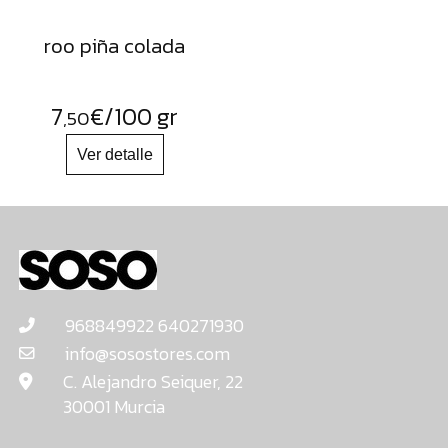
roo piña colada
7
€
/100 gr
,50
968849922 640271930
info@sosostores.com
C. Alejandro Seiquer, 22
30001 Murcia