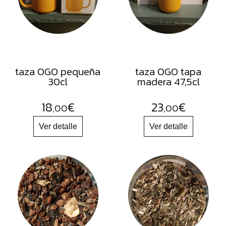
FRUTOS
SECOS
SAL
HIERBAS
HARINAS
taza OGO pequeña
taza OGO tapa
30cl
madera 47,5cl
ACEITES
FLORES
18
€
23
€
,00
,00
PRODUCTOS
ACCESORIOS
ALIMENTOS
DESHIDRATADOS