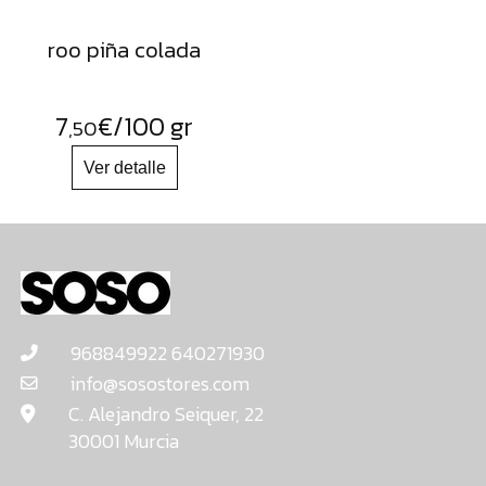
roo piña colada
7
€
/100 gr
,50
968849922 640271930
info@sosostores.com
C. Alejandro Seiquer, 22
30001 Murcia