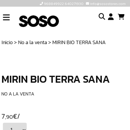
968849922 640271930
info@sosostores.com
INICIO
I
SOSOSTORES
Inicio
>
No a la venta
> MIRIN BIO TERRA SANA
TIENDA
o
CONTACTO
cr
un
ULTIMAS
cu
UNIDADES
MIRIN BIO TERRA SANA
968849922
640271930
NO A LA VENTA
INFO@SOSOSTORES.COM
7
€/
,90