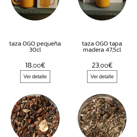
FRUTOS
SECOS
SAL
HIERBAS
HARINAS
taza OGO pequeña
taza OGO tapa
30cl
madera 47,5cl
ACEITES
FLORES
18
€
23
€
,00
,00
PRODUCTOS
ACCESORIOS
ALIMENTOS
DESHIDRATADOS