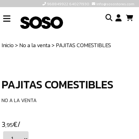
968849922 640271930
info@sosostores.com
INICIO
I
SOSOSTORES
Inicio
>
No a la venta
> PAJITAS COMESTIBLES
TIENDA
o
CONTACTO
cr
un
ULTIMAS
cu
UNIDADES
PAJITAS COMESTIBLES
968849922
640271930
NO A LA VENTA
INFO@SOSOSTORES.COM
3
€/
,95