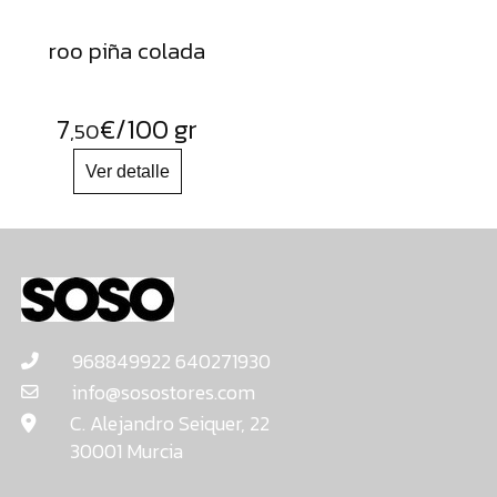
roo piña colada
7
€
/100 gr
,50
968849922 640271930
info@sosostores.com
C. Alejandro Seiquer, 22
30001 Murcia