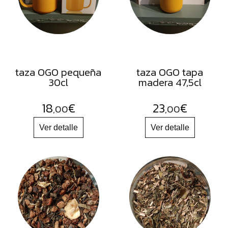
FRUTOS
SECOS
SAL
HIERBAS
HARINAS
taza OGO pequeña
taza OGO tapa
30cl
madera 47,5cl
ACEITES
FLORES
18
€
23
€
,00
,00
PRODUCTOS
ACCESORIOS
ALIMENTOS
DESHIDRATADOS