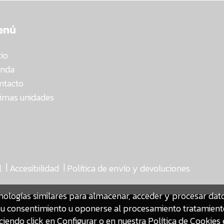
enú
cio
enda
ntacto
timas unidades
|
|
l
Accesibilidad
Política de envío y devoluciones
nologías similares para almacenar, acceder y procesar da
ar su consentimiento u oponerse al procesamiento tratamien
iendo click en Configurar o en nuestra
Política de Cookies 