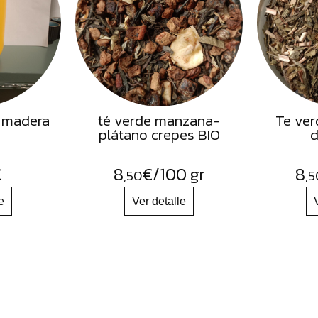
 madera
té verde manzana-
Te ver
plátano crepes BIO
d
€
8
€
/100 gr
8
,50
,5