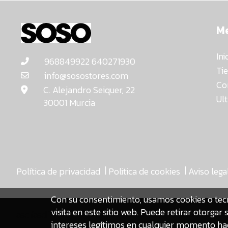
M
Ini
968849922 640271930
Ti
info@sosostores.com
Co
C. Alejandro Seiquer, 22
Ul
30001 Murcia
|
|
Política de privacidad
Politica de cookies
Aviso lega
Con su consentimiento, usamos cookies o tec
visita en este sitio web. Puede retirar otorg
asdfasdf
intereses legítimos en cualquier momento hac