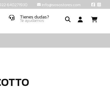
922 640271930
info@sosostores.com
Tienes dudas?
Te ayudamos
Ide
o
crea
una
cuent
COTTO