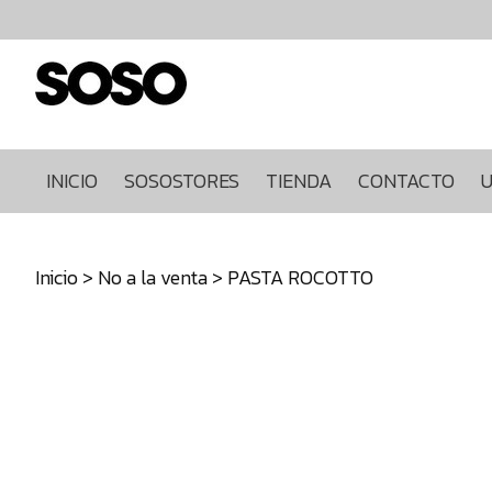
Inicio
Sosostores
Tienda
Contacto
Ultimas
INICIO
SOSOSTORES
TIENDA
CONTACTO
U
unidades
968849922
Inicio
>
No a la venta
> PASTA ROCOTTO
640271930
info@sosostores.com
Tienda