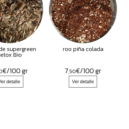
de supergreen
roo piña colada
etox Bio
€
/100 gr
7
€
/100 gr
0
,50