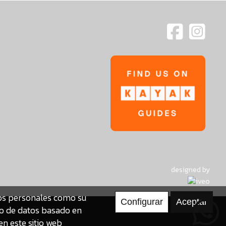
designed by
tos personales como su
to de datos basado en
en este sitio web