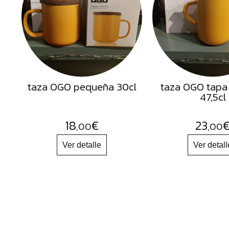
Semillas
Frutos
Secos
Sal
Hierbas
taza OGO pequeña 30cl
taza OGO tapa
Harinas
47,5cl
Aceites
Flores
18
€
23
,00
,00
Productos
Accesorios
Alimentos
deshidratados