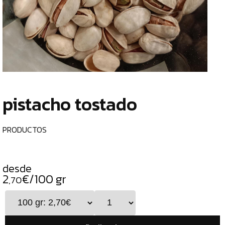
TIENDA
CHOCOLATES
¿
ESPECIALES
o
tu
ESPECIAS
c
TÉS
pistacho tostado
CAFÉS
GENERAL
PRODUCTOS
TOP
VENTAS
desde
INFUSIONES
2
€/100 gr
,70
LEGUMBRES
SEMILLAS