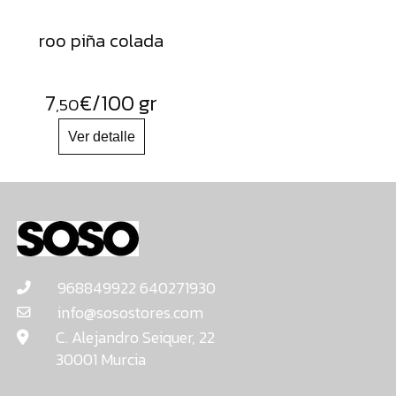
roo piña colada
7
€
/100 gr
,50
968849922 640271930
info@sosostores.com
C. Alejandro Seiquer, 22
30001 Murcia