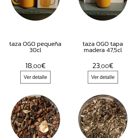
FRUTOS
SECOS
SAL
HIERBAS
HARINAS
taza OGO pequeña
taza OGO tapa
30cl
madera 47,5cl
ACEITES
FLORES
18
€
23
€
,00
,00
PRODUCTOS
ACCESORIOS
ALIMENTOS
DESHIDRATADOS