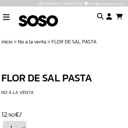
968849922 640271930
info@sosostores.com
INICIO
I
SOSOSTORES
Inicio
>
No a la venta
> FLOR DE SAL PASTA
TIENDA
o
CONTACTO
cr
un
ULTIMAS
cu
UNIDADES
FLOR DE SAL PASTA
968849922
640271930
NO A LA VENTA
INFO@SOSOSTORES.COM
12
€/
,90