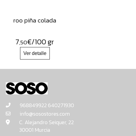
roo piña colada
7
€
/100 gr
,50
968849922 640271930
info@sosostores.com
C. Alejandro Seiquer, 22
30001 Murcia