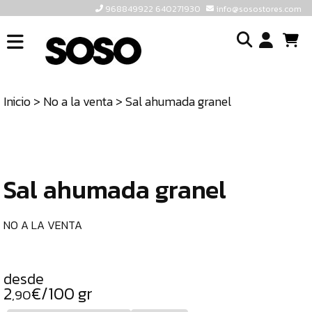
968849922 640271930
info@sosostores.com
INICIO
I
SOSOSTORES
Inicio
>
No a la venta
> Sal ahumada granel
TIENDA
o
CONTACTO
cr
un
ULTIMAS
cu
UNIDADES
Sal ahumada granel
968849922
640271930
NO A LA VENTA
INFO@SOSOSTORES.COM
desde
2
€/100 gr
,90