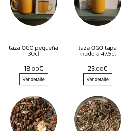
FRUTOS
SECOS
SAL
HIERBAS
HARINAS
taza OGO pequeña
taza OGO tapa
ACEITES
30cl
madera 47,5cl
FLORES
18
€
23
€
,00
,00
PRODUCTOS
ACCESORIOS
ALIMENTOS
DESHIDRATADOS