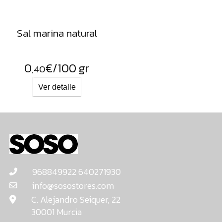
Sal marina natural
0
€
/100 gr
,40
968849922 640271930
info@sosostores.com
C. Alejandro Seiquer, 22
30001 Murcia