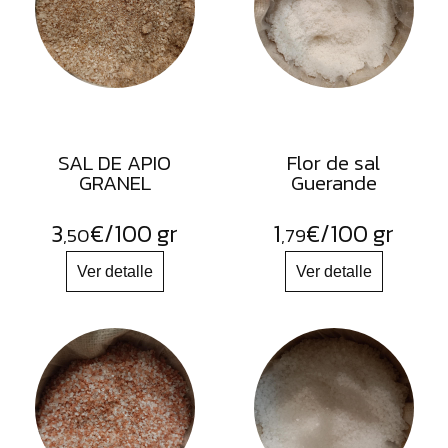
FRUTOS
SECOS
SAL
HIERBAS
HARINAS
SAL DE APIO
Flor de sal
ACEITES
GRANEL
Guerande
FLORES
3
€
/100 gr
1
€
/100 gr
,50
,79
PRODUCTOS
ACCESORIOS
ALIMENTOS
DESHIDRATADOS