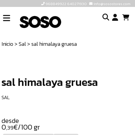
968849922 640271930
info@sosostores.com
INICIO
I
SOSOSTORES
Inicio
>
Sal
> sal himalaya gruesa
TIENDA
o
CONTACTO
cr
un
ULTIMAS
cu
UNIDADES
sal himalaya gruesa
968849922
640271930
SAL
INFO@SOSOSTORES.COM
desde
0
€/100 gr
,39