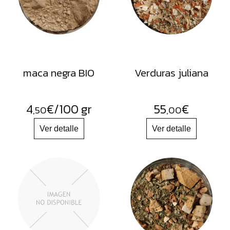
FRUTOS
SECOS
SAL
HIERBAS
HARINAS
maca negra BIO
Verduras juliana
ACEITES
FLORES
4
€
/100 gr
55
€
,50
,00
PRODUCTOS
ACCESORIOS
ALIMENTOS
DESHIDRATADOS