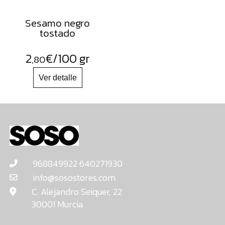
Sesamo negro
tostado
2
€
/100 gr
,80
968849922 640271930
info@sosostores.com
C. Alejandro Seiquer, 22
30001 Murcia