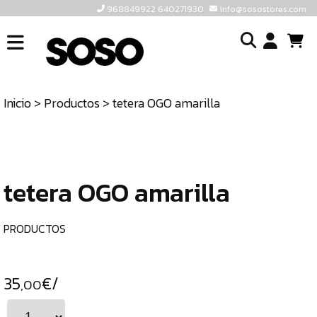
968849922 640271930
info@sosostores.com
INICIO
I
SOSOSTORES
Inicio
>
Productos
> tetera OGO amarilla
TIENDA
o
CONTACTO
cr
un
ULTIMAS
cu
UNIDADES
tetera OGO amarilla
968849922
640271930
PRODUCTOS
INFO@SOSOSTORES.COM
35
€/
,00