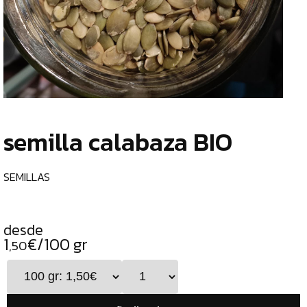
TIENDA
CHOCOLATES
¿
ESPECIALES
o
tu
ESPECIAS
c
TÉS
semilla calabaza BIO
CAFÉS
GENERAL
SEMILLAS
TOP
VENTAS
desde
INFUSIONES
1
€/100 gr
,50
LEGUMBRES
SEMILLAS