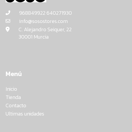
968849922 640271930
info@sosostores.com
C. Alejandro Seiquer, 22
30001 Murcia
Menú
Inicio
Tienda
Contacto
Ultimas unidades