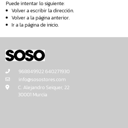
Puede intentar lo siguiente:
TIENDA
Volver a escribir la dirección.
Volver a la página anterior.
¿
Ir a la
página de inicio
.
o
tu
c
968849922 640271930
info@sosostores.com
C. Alejandro Seiquer, 22
30001 Murcia