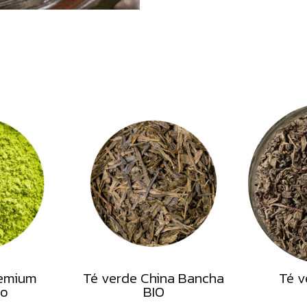
remium
Té verde China Bancha
Té v
co
BIO