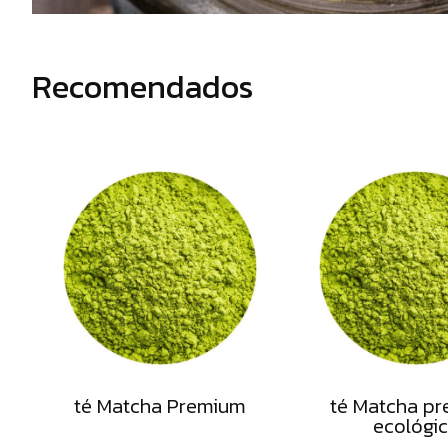
negro
Té
verde
Recomendados
desteinados
Cafés
General
Alimentos
deshidratados
té Matcha Premium
té Matcha p
ecológi