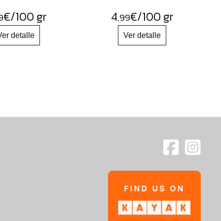
€
/100 gr
4
€
/100 gr
9
,99