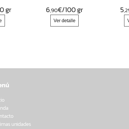
0 gr
6
€
/100 gr
5
,90
,2
enú
cio
enda
ntacto
timas unidades