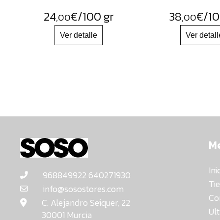
24
€
/100 gr
38
€
/10
,00
,00
M
Ini
968849922 640271930
Ti
info@sosostores.com
Co
C. Alejandro Seiquer, 22
Ul
30001 Murcia