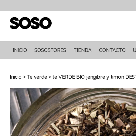
Inicio
Sosostores
Tienda
Contacto
Ultimas
INICIO
SOSOSTORES
TIENDA
CONTACTO
U
unidades
968849922
Inicio
>
Té verde
> te VERDE BIO jengibre y limon DE
640271930
info@sosostores.com
Tienda