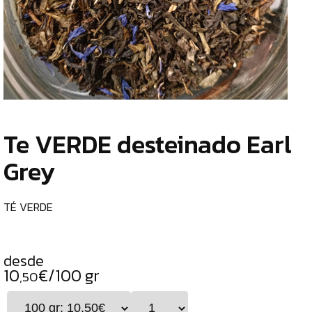
TIENDA
CHOCOLATES
¿
ESPECIALES
o
tu
ESPECIAS
c
TÉS
Te VERDE desteinado Earl
TÉ
Grey
AZUL
OOLONG
TÉ
TÉ VERDE
BLANCO
TÉ
desde
ROJO
10
€/100 gr
,50
TÉ
NEGRO