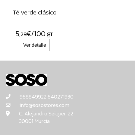
Té verde clásico
5
€
/100 gr
,29
968849922 640271930
info@sosostores.com
C. Alejandro Seiquer, 22
30001 Murcia